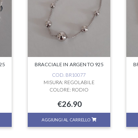
25
BRACCIALE IN ARGENTO 925
B
COD. BR10077
MISURA: REGOLABILE
COLORE: RODIO
€
26.90
AGGIUNGI AL CARRELLO