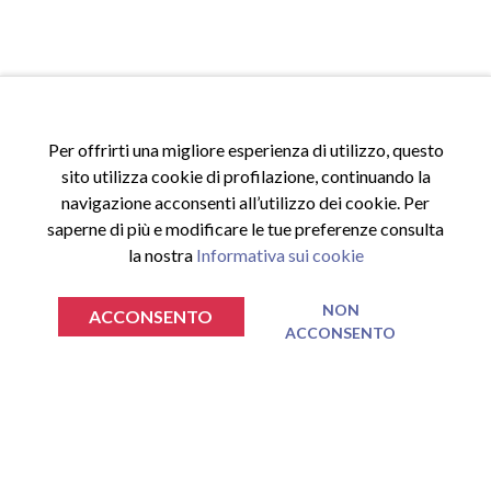
Per offrirti una migliore esperienza di utilizzo, questo
sito utilizza cookie di profilazione, continuando la
ACCESSI
navigazione acconsenti all’utilizzo dei cookie. Per
saperne di più e modificare le tue preferenze consulta
Accedi al sito
la nostra
Informativa sui cookie
Registrati al sito
Area riservata
NON
ACCONSENTO
ACCONSENTO
€
€
0.00
0.00
TOTALE SPESA
TOTALE SPESA
INFORMAZIONI
VAI AL CARRELLO
VAI AL CARRELLO
Privacy Policy
Nessun prodotto nel carrello.
Nessun prodotto nel carrello.
Cookie Policy
Termini e Condizioni