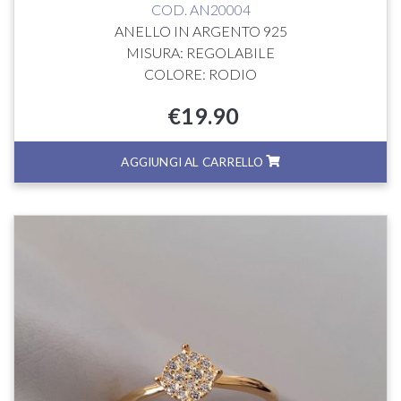
COD. AN20004
ANELLO IN ARGENTO 925
MISURA: REGOLABILE
COLORE: RODIO
€
19.90
AGGIUNGI AL CARRELLO