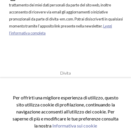
trattamento dei miei dati personali da parte del sito web, inoltre
acconsento di ricevere via email gli aggiornamenti o iniziative
promozionali da parte di divita-em.com. Potrai disiscriverti in qualsiasi
momento tramite l'apposito link presente nella newsletter.
Leggi
l'informativa completa
Divita
© 2020 Tutti i diritti riservati.
P.Iva: 01748480884
S.legale: Via degli Aceri, 8 - 97100 Ragusa (RG), Italia
Per offrirti una migliore esperienza di utilizzo, questo
Email:
info@divitashop.it
sito utilizza cookie di profilazione, continuando la
Tel:
+39 340 944 1913
navigazione acconsenti all’utilizzo dei cookie. Per
saperne di più e modificare le tue preferenze consulta
la nostra
Informativa sui cookie