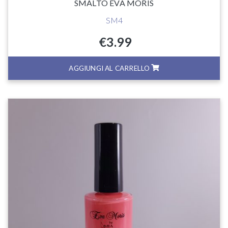
SMALTO EVA MORIS
SM4
€
3.99
AGGIUNGI AL CARRELLO