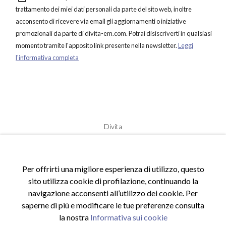
trattamento dei miei dati personali da parte del sito web, inoltre
acconsento di ricevere via email gli aggiornamenti o iniziative
promozionali da parte di divita-em.com. Potrai disiscriverti in qualsiasi
momento tramite l'apposito link presente nella newsletter.
Leggi
l'informativa completa
Divita
© 2020 Tutti i diritti riservati.
P.Iva: 01748480884
S.legale: Via degli Aceri, 8 - 97100 Ragusa (RG), Italia
Per offrirti una migliore esperienza di utilizzo, questo
Email:
info@divitashop.it
sito utilizza cookie di profilazione, continuando la
Tel:
+39 340 944 1913
navigazione acconsenti all’utilizzo dei cookie. Per
saperne di più e modificare le tue preferenze consulta
la nostra
Informativa sui cookie