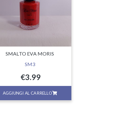
SMALTO EVA MORIS
SM3
€
3.99
AGGIUNGI AL CARRELLO
AGGIUNGI AL CA