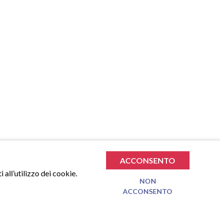
ACCONSENTO
 all’utilizzo dei cookie.
NON
ACCONSENTO
€
0.00
TOTALE SPESA
VAI AL CARRELLO