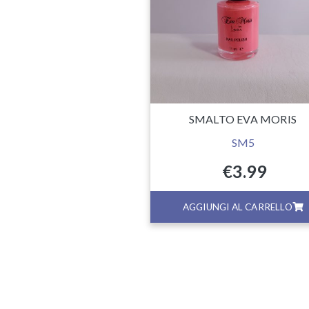
SMALTO EVA MORIS
SM5
€
3.99
GI AL CARRELLO
AGGIUNGI AL CARRELLO