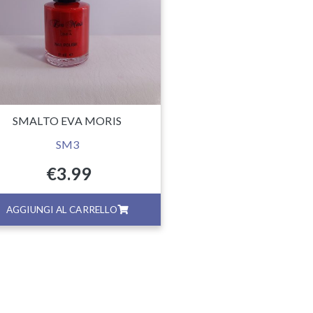
SMALTO EVA MORIS
SM3
€
3.99
AGGIUNGI AL CARRELLO
AGGIUNGI AL CA