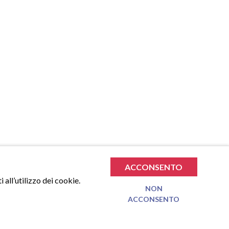
ACCONSENTO
 all’utilizzo dei cookie.
NON
ACCONSENTO
€
0.00
TOTALE SPESA
VAI AL CARRELLO