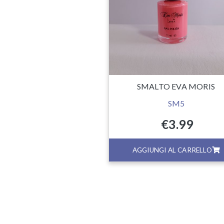
SMALTO EVA MORIS
SM5
€
3.99
GI AL CARRELLO
AGGIUNGI AL CARRELLO