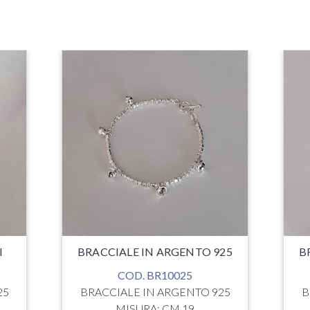
I
BRACCIALE IN ARGENTO 925
B
COD. BR10025
25
BRACCIALE IN ARGENTO 925
B
MISURA: CM 19