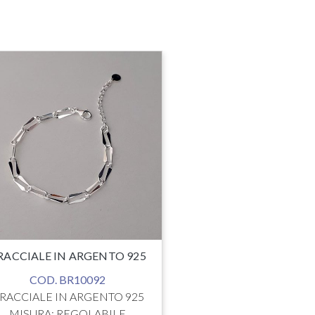
BRACCIALE CO
COD. BR10
BRACCIALE IN AR
CON PERLE E Z
MISURA: REGO
DIAMETRO PERL
COLORE: BIANC
€
28.9
RACCIALE IN ARGENTO 925
COD. BR10092
RACCIALE IN ARGENTO 925
MISURA: REGOLABILE