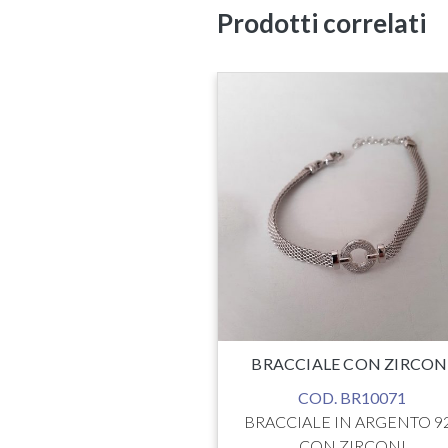
Prodotti correlati
 INM ARGENTO 925
D. BR10018
A: REGOLABILE
 ARGENTO/ROSSO
€
26.90
BRACCIALE CON ZIRCON
COD. BR10071
BRACCIALE IN ARGENTO 9
CON ZIRCONI