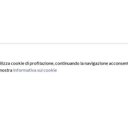
tilizza cookie di profilazione, continuando la navigazione acconsenti
 nostra
Informativa sui cookie
ISCRIVITI ALLA NEWSLE
Inserisci la tua email e iscrivit