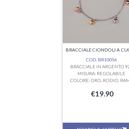
LORE: RAME
€
68.00
BRACCIALE CIONDOLI A CU
COD. BR10056
BRACCIALE IN ARGENTO 9
MISURA: REGOLABILE
COLORE: ORO, RODIO, RA
€
19.90