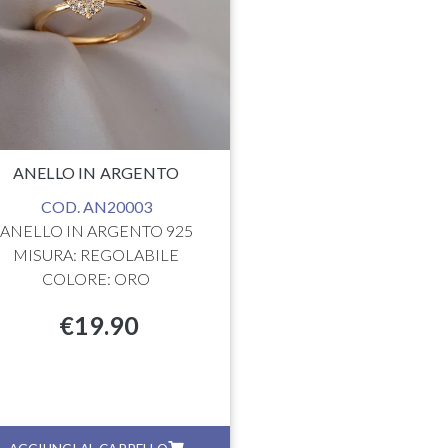
MISURA: REGO
COLORE: R
€
36.0
ANELLO IN ARGENTO
COD. AN20003
ANELLO IN ARGENTO 925
MISURA: REGOLABILE
COLORE: ORO
€
19.90