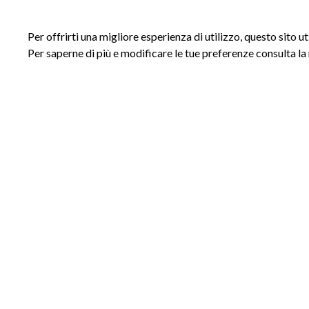
Per offrirti una migliore esperienza di utilizzo, questo sito u
Per saperne di più e modificare le tue preferenze consulta la
ACCESSI
INFORMAZIONI
Accedi al sito
Privacy Policy
Registrati al sito
Cookie Policy
Area riservata
Termini e Condizioni