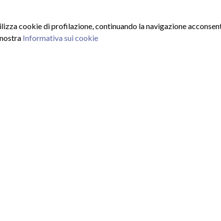
tilizza cookie di profilazione, continuando la navigazione acconsenti
 nostra
Informativa sui cookie
ISCRIVITI ALLA NEWSLE
Inserisci la tua email e iscrivit
Utilizzando questo modulo acc