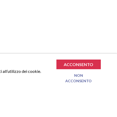
ACCONSENTO
 all’utilizzo dei cookie.
NON
ACCONSENTO
€
0.00
TOTALE SPESA
VAI AL CARRELLO
Nessun prodotto nel carrello.
TTER