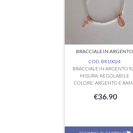
ORE: RODIO
€
12.90
BRACCIALE IN ARGENT
COD. BR10024
BRACCIALE IN ARGENTO 9
MISURA: REGOLABILE
COLORE: ARGENTO E RAM
€
36.90