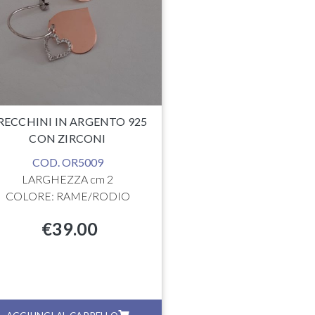
MISURA BRACC
REGOLABI
MISURA PERLA: DIA
COLORE: BIANC
€
19.0
RECCHINI IN ARGENTO 925
CON ZIRCONI
COD. OR5009
LARGHEZZA cm 2
COLORE: RAME/RODIO
€
39.00