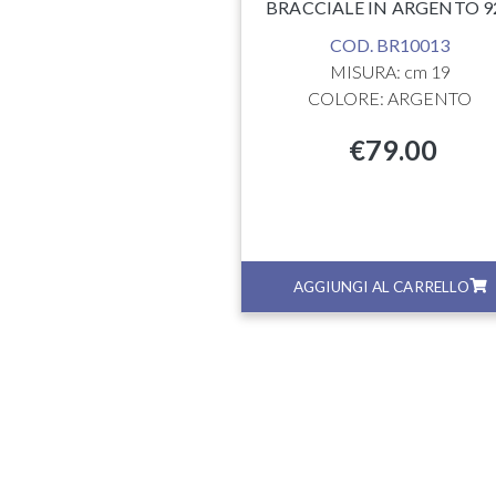
BRACCIALE IN ARGENTO 9
COD. BR10013
MISURA: cm 19
COLORE: ARGENTO
€
79.00
GI AL CARRELLO
AGGIUNGI AL CARRELLO