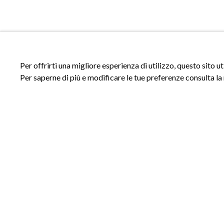
Per offrirti una migliore esperienza di utilizzo, questo sito u
Per saperne di più e modificare le tue preferenze consulta la
ACCESSI
INFORMAZIONI
Accedi al sito
Privacy Policy
Registrati al sito
Cookie Policy
Area riservata
Termini e Condizioni