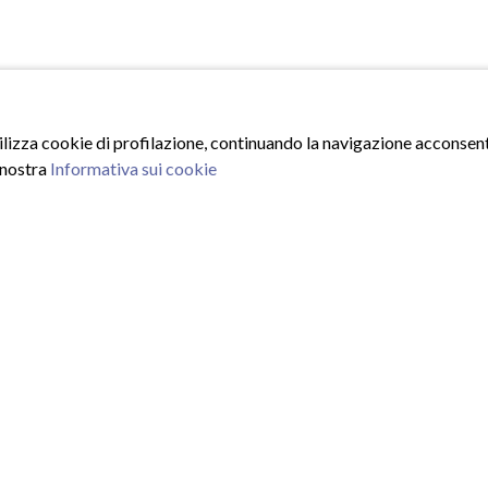
tilizza cookie di profilazione, continuando la navigazione acconsenti
 nostra
Informativa sui cookie
ISCRIVITI ALLA NEWSLE
Inserisci la tua email e iscrivit