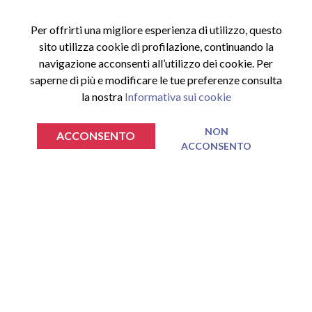
Per offrirti una migliore esperienza di utilizzo, questo
sito utilizza cookie di profilazione, continuando la
navigazione acconsenti all’utilizzo dei cookie. Per
saperne di più e modificare le tue preferenze consulta
la nostra
Informativa sui cookie
ACCESSI
Accedi al sito
NON
ACCONSENTO
ACCONSENTO
€
€
0.00
0.00
Registrati al sito
TOTALE SPESA
TOTALE SPESA
VAI AL CARRELLO
VAI AL CARRELLO
Area riservata
Nessun prodotto nel carrello.
Nessun prodotto nel carrello.
INFORMAZIONI
Privacy Policy
Cookie Policy
Termini e Condizioni
ISCRIVITI ALLA NEWSLETTER