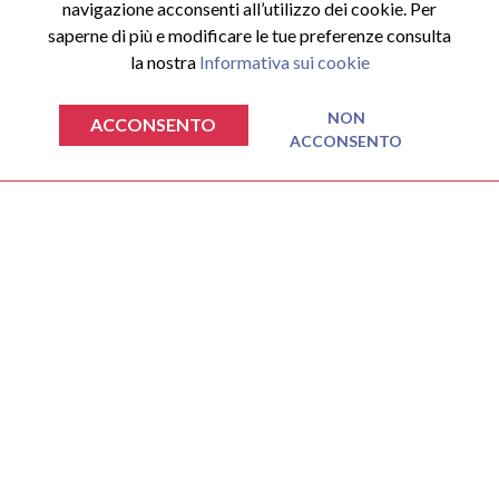
navigazione acconsenti all’utilizzo dei cookie. Per
saperne di più e modificare le tue preferenze consulta
la nostra
Informativa sui cookie
NON
ACCONSENTO
ACCESSI
ACCONSENTO
€
€
0.00
0.00
TOTALE SPESA
TOTALE SPESA
VAI AL CARRELLO
VAI AL CARRELLO
Accedi al sito
Registrati al sito
Nessun prodotto nel carrello.
Nessun prodotto nel carrello.
Area riservata
INFORMAZIONI
Privacy Policy
Cookie Policy
Termini e Condizioni
ISCRIVITI ALLA NEWSLETTER
Inserisci la tua email e iscriviti per ricevere tutte le novità e