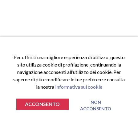
Per offrirti una migliore esperienza di utilizzo, questo
sito utilizza cookie di profilazione, continuando la
navigazione acconsenti all’utilizzo dei cookie. Per
saperne di più e modificare le tue preferenze consulta
la nostra
Informativa sui cookie
NON
ACCONSENTO
ACCONSENTO
€
€
0.00
0.00
TOTALE SPESA
TOTALE SPESA
VAI AL CARRELLO
VAI AL CARRELLO
ACCESSI
Accedi al sito
Nessun prodotto nel carrello.
Nessun prodotto nel carrello.
Registrati al sito