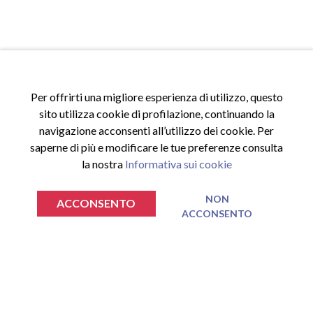
Per offrirti una migliore esperienza di utilizzo, questo
sito utilizza cookie di profilazione, continuando la
navigazione acconsenti all’utilizzo dei cookie. Per
saperne di più e modificare le tue preferenze consulta
la nostra
Informativa sui cookie
ACCESSI
NON
ACCONSENTO
Accedi al sito
ACCONSENTO
€
€
0.00
0.00
TOTALE SPESA
TOTALE SPESA
Registrati al sito
VAI AL CARRELLO
VAI AL CARRELLO
Area riservata
Nessun prodotto nel carrello.
Nessun prodotto nel carrello.
INFORMAZIONI
Privacy Policy