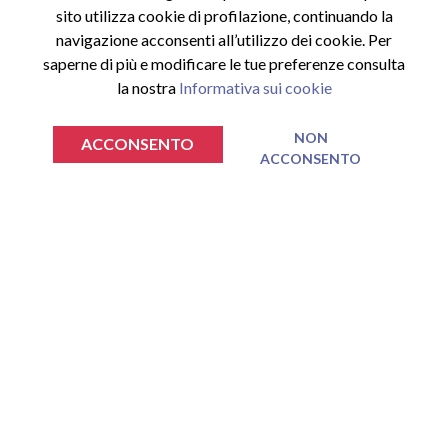
Accedi al sito
sito utilizza cookie di profilazione, continuando la
Registrati al sito
navigazione acconsenti all’utilizzo dei cookie. Per
Area riservata
saperne di più e modificare le tue preferenze consulta
la nostra
Informativa sui cookie
INFORMAZIONI
NON
ACCONSENTO
Privacy Policy
ACCONSENTO
€
€
0.00
0.00
TOTALE SPESA
TOTALE SPESA
VAI AL CARRELLO
VAI AL CARRELLO
Cookie Policy
Termini e Condizioni
Nessun prodotto nel carrello.
Nessun prodotto nel carrello.
ISCRIVITI ALLA NEWSLETTER
Inserisci la tua email e iscriviti per ricevere tutte le novità e
promozioni.