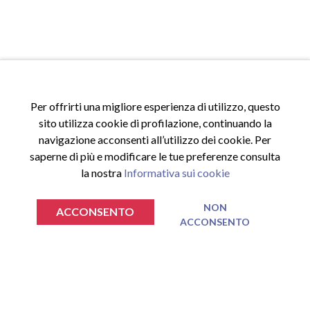
Per offrirti una migliore esperienza di utilizzo, questo
sito utilizza cookie di profilazione, continuando la
navigazione acconsenti all’utilizzo dei cookie. Per
saperne di più e modificare le tue preferenze consulta
la nostra
Informativa sui cookie
ACCESSI
NON
Accedi al sito
ACCONSENTO
ACCONSENTO
€
€
0.00
0.00
TOTALE SPESA
TOTALE SPESA
Registrati al sito
VAI AL CARRELLO
VAI AL CARRELLO
Area riservata
Nessun prodotto nel carrello.
Nessun prodotto nel carrello.
INFORMAZIONI
Privacy Policy