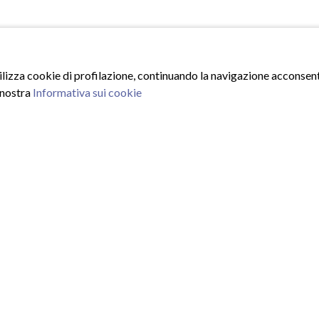
tilizza cookie di profilazione, continuando la navigazione acconsenti
 nostra
Informativa sui cookie
ISCRIVITI ALLA NEWSLE
Inserisci la tua email e iscrivit