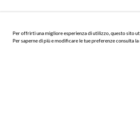
Per offrirti una migliore esperienza di utilizzo, questo sito u
Per saperne di più e modificare le tue preferenze consulta la
ACCESSI
INFORMAZIONI
Accedi al sito
Privacy Policy
Registrati al sito
Cookie Policy
Area riservata
Termini e Condizioni