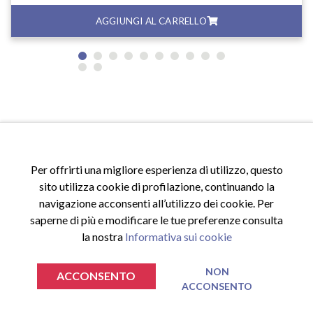
AGGIUNGI AL CARRELLO
Per offrirti una migliore esperienza di utilizzo, questo
sito utilizza cookie di profilazione, continuando la
navigazione acconsenti all’utilizzo dei cookie. Per
saperne di più e modificare le tue preferenze consulta
la nostra
Informativa sui cookie
ACCESSI
Accedi al sito
NON
ACCONSENTO
Registrati al sito
ACCONSENTO
€
€
0.00
0.00
TOTALE SPESA
TOTALE SPESA
VAI AL CARRELLO
VAI AL CARRELLO
Area riservata