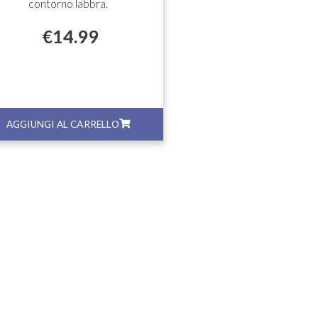
contorno labbra.
€
14.99
AGGIUNGI AL CARRELLO
AGGIUNGI AL CA