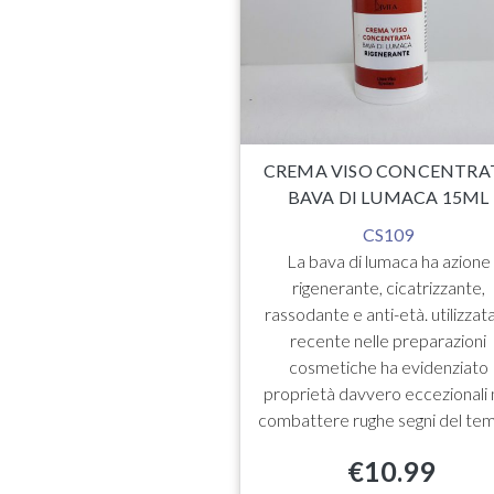
UARDO CON L’AZIONE
IDO SALICILICO.
PA E TONIFICA,
NDO LE PICCOLE
RAZIE ALL’ACIDO
ICO. SCOPRI UN
CREMA VISO CONCENTRA
IU’ SANO E UN TONO
BAVA DI LUMACA 15ML
NIFORME CON LA
ITAMINA PP
CS109
La bava di lumaca ha azione
€
12.50
rigenerante, cicatrizzante,
rassodante e anti-età. utilizzata
recente nelle preparazioni
cosmetiche ha evidenziato
proprietà davvero eccezionali 
combattere rughe segni del te
€
10.99