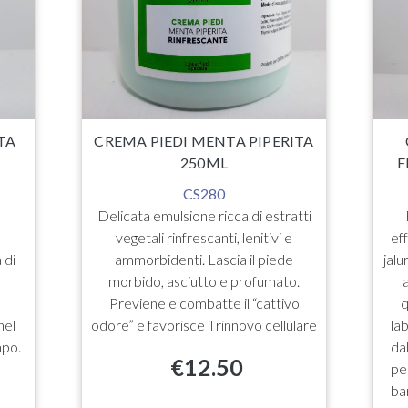
TA
CREMA PIEDI MENTA PIPERITA
250ML
F
CS280
Delicata emulsione ricca di estratti
vegetali rinfrescanti, lenitivi e
ef
 di
ammorbidenti. Lascia il piede
jalu
morbido, asciutto e profumato.
Previene e combatte il “cattivo
q
nel
odore” e favorisce il rinnovo cellulare
lab
mpo.
da
€
12.50
pe
ba