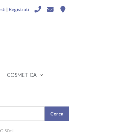
edi
|
Registrati
COSMETICA
O 50ml