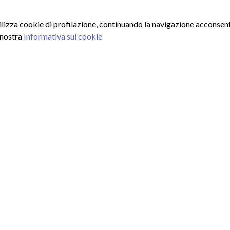
tilizza cookie di profilazione, continuando la navigazione acconsenti
 nostra
Informativa sui cookie
ISCRIVITI ALLA NEWSLE
Inserisci la tua email e iscrivit
Utilizzando questo modulo acc
personali da parte del sito web, ino
iniziative promozionali da parte di
l'apposito link presente nella newsl