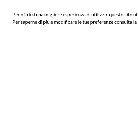
Per offrirti una migliore esperienza di utilizzo, questo sito u
Per saperne di più e modificare le tue preferenze consulta la
ACCESSI
INFORMAZIONI
Accedi al sito
Privacy Policy
Registrati al sito
Cookie Policy
Area riservata
Termini e Condizioni