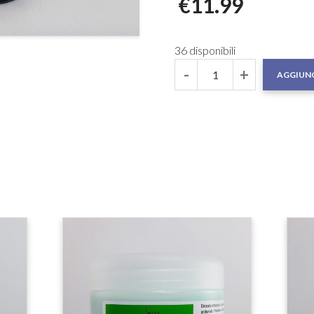
€
11.99
36 disponibili
-
+
AGGIUNG