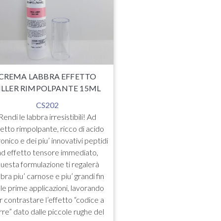
per ore. La sua formu
agirà fin dai primi 
distenderle. Ringiovani
la pelle applicaz
applicazione nel
€
14.9
CREMA LABBRA EFFETTO
ILLER RIMPOLPANTE 15ML
CS202
Rendi le labbra irresistibili! Ad
fetto rimpolpante, ricco di acido
ronico e dei piu’ innovativi peptidi
ad effetto tensore immediato,
uesta formulazione ti regalerà
bra piu’ carnose e piu’ grandi fin
lle prime applicazioni, lavorando
r contrastare l’effetto “codice a
rre” dato dalle piccole rughe del