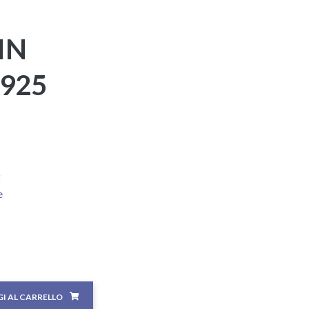
IN
925
e
I AL CARRELLO