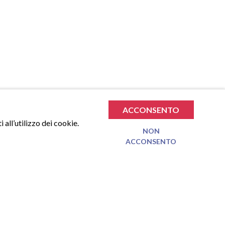
ACCONSENTO
 all’utilizzo dei cookie.
NON
ACCONSENTO
€
0.00
TOTALE SPESA
VAI AL CARRELLO
Nessun prodotto nel carrello.
TTER