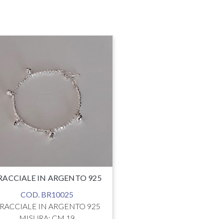
BRACCIALE IN AR
COD. BR10
MISURA: cm
COLORE: AR
€
79.0
RACCIALE IN ARGENTO 925
COD. BR10025
RACCIALE IN ARGENTO 925
MISURA: CM 19