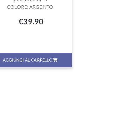
COLORE: ARGENTO
€
39.90
AGGIUNGI AL CARRELLO
AGGIUNGI AL CA