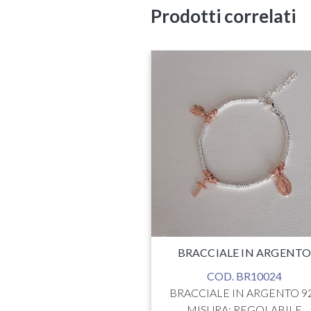
Prodotti correlati
ALE CON PERLE
D. BR10002
E IN ARGENTO 925
ON PERLE
RA BRACCIALE;
EGOLABILE
RLA: DIAMETRO mm 7
: BIANCO PERLA
€
19.00
BRACCIALE IN ARGENT
COD. BR10024
BRACCIALE IN ARGENTO 9
MISURA: REGOLABILE