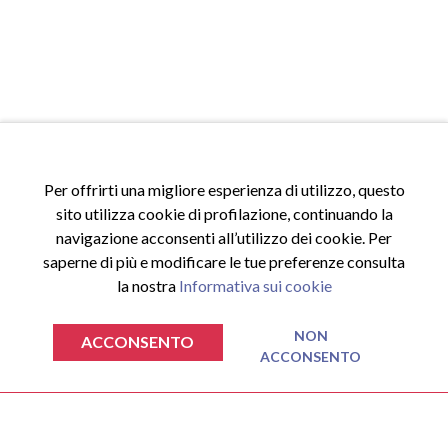
Per offrirti una migliore esperienza di utilizzo, questo
sito utilizza cookie di profilazione, continuando la
navigazione acconsenti all’utilizzo dei cookie. Per
saperne di più e modificare le tue preferenze consulta
ACCESSI
la nostra
Informativa sui cookie
Accedi al sito
Registrati al sito
NON
ACCONSENTO
ACCONSENTO
Area riservata
€
€
0.00
0.00
TOTALE SPESA
TOTALE SPESA
VAI AL CARRELLO
VAI AL CARRELLO
INFORMAZIONI
Nessun prodotto nel carrello.
Nessun prodotto nel carrello.