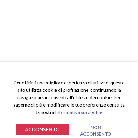
Per offrirti una migliore esperienza di utilizzo, questo
sito utilizza cookie di profilazione, continuando la
navigazione acconsenti all’utilizzo dei cookie. Per
saperne di più e modificare le tue preferenze consulta
la nostra
Informativa sui cookie
NON
ACCONSENTO
ACCONSENTO
€
€
0.00
0.00
TOTALE SPESA
TOTALE SPESA
VAI AL CARRELLO
VAI AL CARRELLO