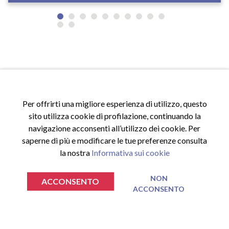
Per offrirti una migliore esperienza di utilizzo, questo
sito utilizza cookie di profilazione, continuando la
ACCESSI
navigazione acconsenti all’utilizzo dei cookie. Per
Accedi al sito
saperne di più e modificare le tue preferenze consulta
Registrati al sito
la nostra
Informativa sui cookie
Area riservata
NON
ACCONSENTO
ACCONSENTO
INFORMAZIONI
€
€
0.00
0.00
TOTALE SPESA
TOTALE SPESA
VAI AL CARRELLO
VAI AL CARRELLO
Privacy Policy
Cookie Policy
Nessun prodotto nel carrello.
Nessun prodotto nel carrello.